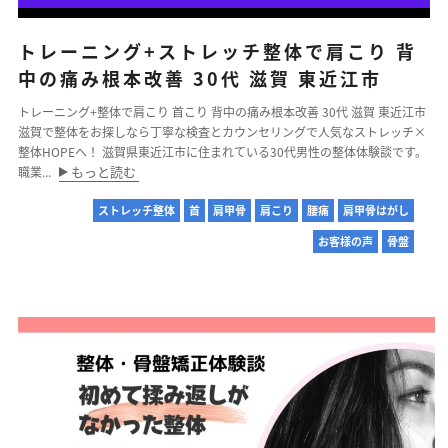
トレーニング+ストレッチ整体で肩こり 背
中の痛み根本改善 30代 滋賀 東近江市
トレーニング+整体で肩こり 首こり 背中の痛み根本改善 30代 滋賀 東近江市
滋賀で整体をお探しなら丁寧な検査とカウンセリングで人気なストレッチ×
整体HOPEへ！ 滋賀県東近江市に住まれている30代男性の整体体験談です。
もっと読む
職業...
ストレッチ整体
首
肩甲骨
肩こり
腰痛
肩甲骨はがし
お客様の声
骨盤