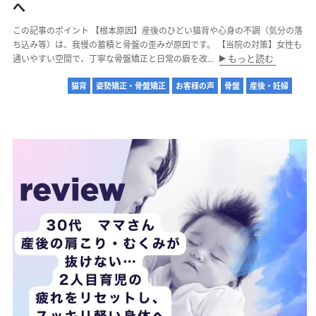
へ
この記事のポイント 【根本原因】産後のひどい猫背や心身の不調（気分の落
ち込み等）は、我慢の蓄積と骨盤の歪みが原因です。 【当院の対策】女性も
もっと読む
通いやすい空間で、丁寧な骨盤矯正と日常の癖を改...
猫背
姿勢矯正・骨盤矯正
お客様の声
骨盤
産後・妊婦