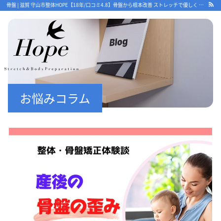
骨盤 | 滋賀 守山市整体HOPE【18年/口コミ4.8】骨盤から根本改善 ストレッチで優しく 守山で人気・おすすめ整体院
最新情報
お悩みコラム
ストレッチ整体コラム
初めての方へ
整体HOPEのこだわり
LINE予約の流れ
キャンセルについて
オンライン問診