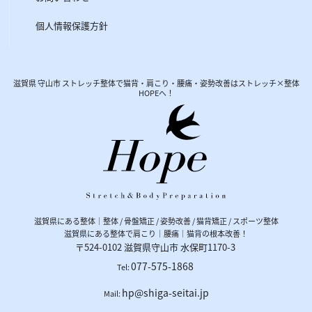
個人情報保護方針
滋賀県 守山市 ストレッチ整体で猫背・肩こり・腰痛・姿勢改善はストレッチ×整体
HOPEへ！
滋賀県にある整体｜整体 / 骨盤矯正 / 姿勢改善 / 猫背矯正 / スポーツ整体
滋賀県にある整体で肩こり｜腰痛｜猫背の根本改善！
〒524-0102
滋賀県
守山市
水保町1170-3
077-575-1868
Tel:
hp@shiga-seitai.jp
Mail: