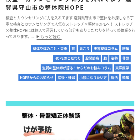
賀県守山市の整体院HOPE
検査とカウンセリングに力を入れてます 滋賀県守山市で整体をお探しなら丁
寧な検査とカウンセリングで人気なストレッチ×整体HOPEへ！ ストレッチ
×整体HOPEには個人で運営している部分もありこだわりを持って整体業を行
もっと読む
っております。...
整体や体のこと・栄養
首
肩こり
美容整体コラム
腰痛
HOPEのこだわり
股関節痛
膝
姿勢
骨盤
滋賀の整体師が語る！からだのお悩みコラム
東洋医学
HOPEからのお知らせ
産後・妊婦
小顔になりたい方
腸活
頭痛