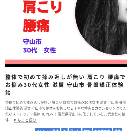
整体で初めて揉み返しが無い 肩こり 腰痛で
お悩み30代女性 滋賀 守山市 骨盤矯正体験
談
整体で初めて揉み返しが無い 肩こり 腰痛でお悩み30代女性 滋賀 守山市 骨盤
矯正体験談 滋賀 守山市で整体をお探しなら丁寧な検査とカウンセリングで人
気なストレッチ×整体HOPEへ！ 滋賀県守山市に住まれている30代女性の整
もっと読む
体...
ストレッチ整体
首
肩こり
腰痛
お客様の声
骨盤