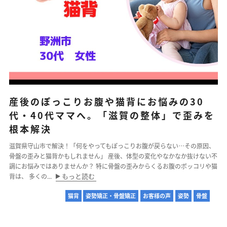
ストレッチ整体
体幹トレーニング
骨盤矯正・姿勢矯正
産後の骨盤矯正
産後のぽっこりお腹や猫背にお悩みの30
美容整体
代・40代ママへ。「滋賀の整体」で歪みを
根本解決
アスリートスリープコーチ
滋賀県守山市で解決！「何をやってもぽっこりお腹が戻らない…その原因、
こどもの整体
骨盤の歪みと猫背かもしれません」 産後、体型の変化やなかなか抜けない不
調にお悩みではありませんか？ 特に骨盤の歪みからくるお腹のポッコリや猫
もっと読む
背は、 多くの...
オンライン整体
猫背
姿勢矯正・骨盤矯正
お客様の声
姿勢
骨盤
タイ古式マッサージ
お客様の声