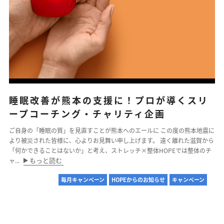
ストレッチ整体
体幹トレーニング
骨盤矯正・姿勢矯正
産後の骨盤矯正
睡眠改善が熊本の支援に！プロが導くスリ
美容整体
ープコーチング・チャリティ企画
アスリートスリープコーチ
ご自身の「睡眠の質」を見直すことが熊本へのエールに この度の熊本地震に
より被災された皆様に、心よりお見舞い申し上げます。 遠く離れた滋賀から
「何かできることはないか」と考え、ストレッチ×整体HOPEでは整体のチ
こどもの整体
もっと読む
ャ...
オンライン整体
毎月キャンペーン
HOPEからのお知らせ
キャンペーン
タイ古式マッサージ
お客様の声