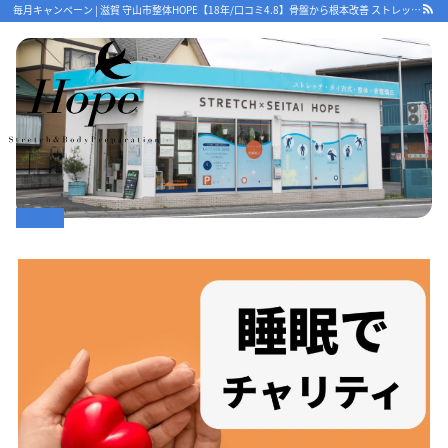
毎月キャンペーン | 滋賀 守山市整体HOPE【18年/口コミ4.8】骨盤から根本改善 ストレッチで優しく 守山で人気・おすすめ整体院
最新情報
ストレッチ整体コラム
初めての方へ
整体HOPEのこだわり
LINE予約の流れ
キャンセルについて
オンライン問診