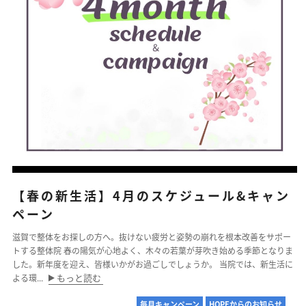
【春の新生活】4月のスケジュール&キャン
ペーン
滋賀で整体をお探しの方へ。抜けない疲労と姿勢の崩れを根本改善をサポー
トする整体院 春の陽気が心地よく、木々の若葉が芽吹き始める季節となりま
した。新年度を迎え、皆様いかがお過ごしでしょうか。 当院では、新生活に
もっと読む
よる環...
毎月キャンペーン
HOPEからのお知らせ