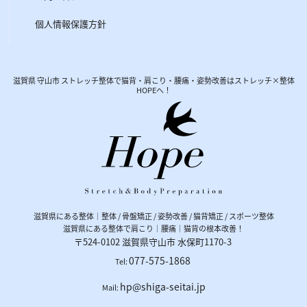
個人情報保護方針
滋賀県 守山市 ストレッチ整体で猫背・肩こり・腰痛・姿勢改善はストレッチ×整体
HOPEへ！
滋賀県にある整体｜整体 / 骨盤矯正 / 姿勢改善 / 猫背矯正 / スポーツ整体
滋賀県にある整体で肩こり｜腰痛｜猫背の根本改善！
〒524-0102
滋賀県
守山市
水保町1170-3
077-575-1868
Tel:
hp@shiga-seitai.jp
Mail: