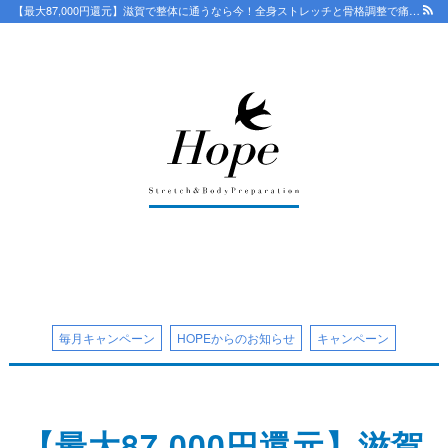
【最大87,000円還元】滋賀で整体に通うなら今！全身ストレッチと骨格調整で痛みのない身体へ | 滋賀 守山市整体HOPE【18年/口コミ4.8】骨盤から根本改善 ストレッチで優しく 守山で人気・おすすめ整体院
最新情報
ストレッチ整体コラム
初めての方へ
整体HOPEのこだわり
毎月キャンペーン
HOPEからのお知らせ
キャンペーン
LINE予約の流れ
キャンセルについて
【最大87,000円還元】滋賀
オンライン問診