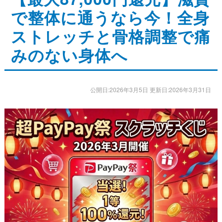
で整体に通うなら今！全身
ストレッチ整体
ストレッチと骨格調整で痛
体幹トレーニング
みのない身体へ
骨盤矯正・姿勢矯正
産後の骨盤矯正
公開日:2026年3月5日 更新日:2026年3月31日
美容整体
アスリートスリープコーチ
こどもの整体
オンライン整体
タイ古式マッサージ
お客様の声