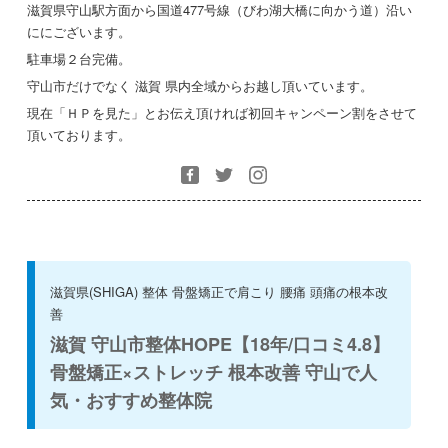
滋賀県守山駅方面から国道477号線（びわ湖大橋に向かう道）沿い
ににございます。
駐車場２台完備。
守山市だけでなく 滋賀 県内全域からお越し頂いています。
現在「ＨＰを見た」とお伝え頂ければ初回キャンペーン割をさせて
頂いております。
滋賀県(SHIGA) 整体 骨盤矯正で肩こり 腰痛 頭痛の根本改
善
滋賀 守山市整体HOPE【18年/口コミ4.8】
骨盤矯正×ストレッチ 根本改善 守山で人
気・おすすめ整体院