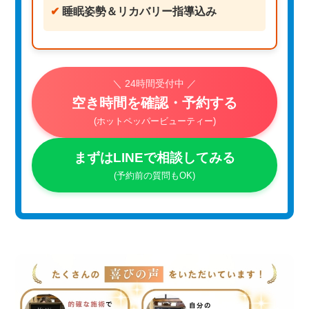
✔
睡眠姿勢＆リカバリー指導込み
＼ 24時間受付中 ／
空き時間を確認・予約する
(ホットペッパービューティー)
まずはLINEで相談してみる
(予約前の質問もOK)