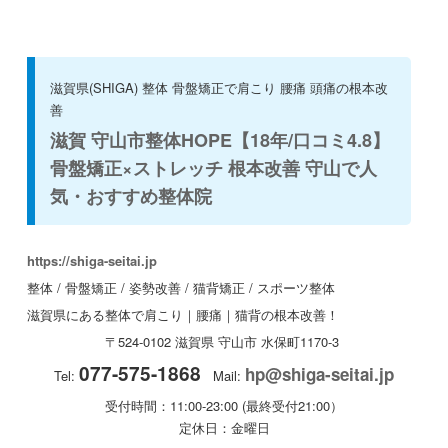
滋賀県(SHIGA) 整体 骨盤矯正で肩こり 腰痛 頭痛の根本改
善
滋賀 守山市整体HOPE【18年/口コミ4.8】
骨盤矯正×ストレッチ 根本改善 守山で人
気・おすすめ整体院
https://shiga-seitai.jp
整体 / 骨盤矯正 / 姿勢改善 / 猫背矯正 / スポーツ整体
滋賀県にある整体で肩こり｜腰痛｜猫背の根本改善！
〒524-0102
滋賀県
守山市
水保町1170-3
077-575-1868
hp@shiga-seitai.jp
Tel:
Mail:
受付時間：11:00-23:00 (最終受付21:00）
定休日：金曜日