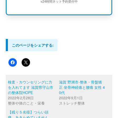
※24時間ネット予約受付中
このページをシェアする:
検査・カウンセリングに力
滋賀 野洲市-整体・骨盤矯
を入れてます 滋賀県守山市
正 坐骨神経痛と腰痛 女性 4
の整体院HOPE
0代
2022年2月28日
2022年9月1日
整体や体のこと・栄養
ストレッチ整体
【残り５名様】つらい頭
痛、あきらめていません