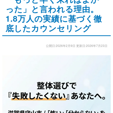
った」と言われる理由。
ストレッチ整体
1.8万人の実績に基づく徹
体幹トレーニング
底したカウンセリング
骨盤矯正・姿勢矯正
産後の骨盤矯正
公開日:2026年2月9日 更新日:2026年7月23日
美容整体
アスリートスリープコーチ
こどもの整体
オンライン整体
タイ古式マッサージ
お客様の声