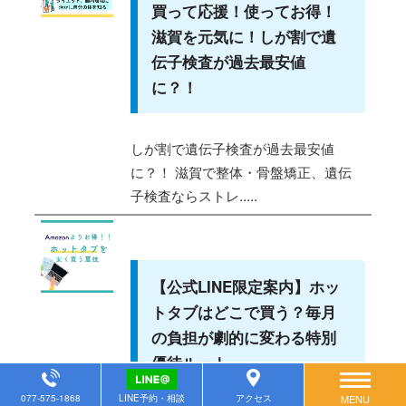
買って応援！使ってお得！
滋賀を元気に！しが割で遺
伝子検査が過去最安値
に？！
しが割で遺伝子検査が過去最安値
に？！ 滋賀で整体・骨盤矯正、遺伝
子検査ならストレ.....
【公式LINE限定案内】ホッ
トタブはどこで買う？毎月
の負担が劇的に変わる特別
優待ルート
077-575-1868
LINE予約・相談
アクセス
MENU