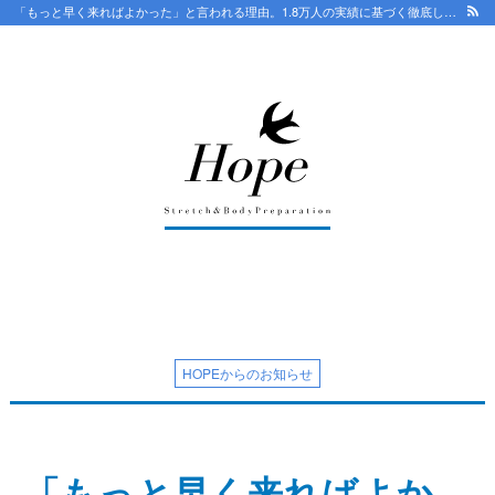
「もっと早く来ればよかった」と言われる理由。1.8万人の実績に基づく徹底したカウンセリング | 滋賀 守山市整体HOPE【18年/口コミ4.8】骨盤から根本改善 ストレッチで優しく 守山で人気・おすすめ整体院
最新情報
ストレッチ整体コラム
初めての方へ
整体HOPEのこだわり
HOPEからのお知らせ
LINE予約の流れ
キャンセルについて
「もっと早く来ればよか
オンライン問診