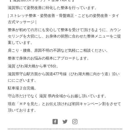
滋賀県にて姿勢改善に特化した整体を行っています。
| ストレッチ整体・姿勢改善・骨盤矯正・こどもの姿勢改善・タイ
古式マッサージ |
整体が初めての方にも安心して整体を受けて頂けるように、カウン
セリングを大切にし、お身体の状態に合わせた整体メニューをご提
案しています。
肩こり・腰痛、原因不明の不調など気軽にご相談ください。
整体で身体のお悩みの根本にアプローチします。
滋賀 びわ湖大橋から車で5分。
滋賀県守山駅方面から国道477号線（びわ湖大橋に向かう道）沿い
ににございます。
駐車場２台完備。
守山市だけでなく 滋賀 県内全域からお越し頂いています。
現在「ＨＰを見た」とお伝え頂ければ初回キャンペーン割をさせて
頂いております。