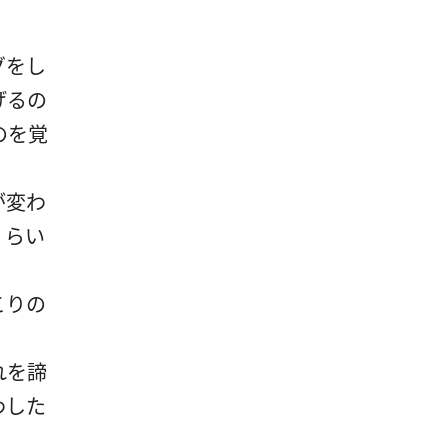
グをし
げるの
のを覚
が変わ
くらい
こりの
れを諦
わした