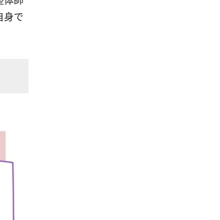
自身で
】