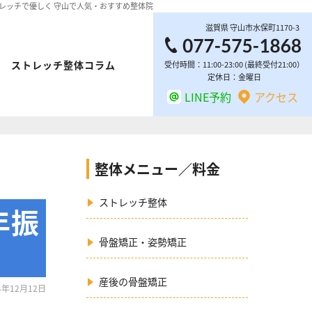
 ストレッチで優しく 守山で人気・おすすめ整体院
滋賀県
守山市
水保町1170-3
ストレッチ整体コラム
受付時間：11:00-23:00 (最終受付21:00）
定休日：金曜日
LINE予約
アクセス
整体メニュー／料金
ストレッチ整体
年振
骨盤矯正・姿勢矯正
産後の骨盤矯正
4年12月12日