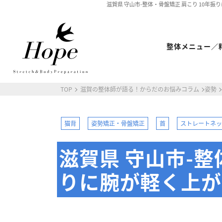
滋賀県 守山市-整体・骨盤矯正 肩こり 10年振り
整体メニュー／
TOP
滋賀の整体師が語る！からだのお悩みコラム
姿勢
最新情報
ストレッチ整体コラム
初めての方へ
猫背
姿勢矯正・骨盤矯正
首
ストレートネ
整体HOPEのこだわり
滋賀県 守山市-整
LINE予約の流れ
キャンセルについて
りに腕が軽く上がっ
オンライン問診
ストレッチ整体
体幹トレーニング