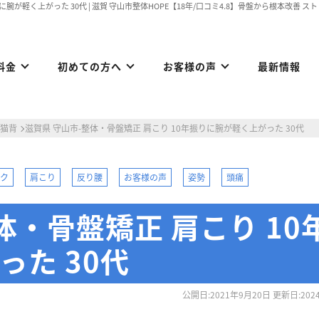
に腕が軽く上がった 30代 | 滋賀 守山市整体HOPE【18年/口コミ4.8】骨盤から根本改善
料金
初めての方へ
お客様の声
最新情報
猫背
滋賀県 守山市-整体・骨盤矯正 肩こり 10年振りに腕が軽く上がった 30代
ック
肩こり
反り腰
お客様の声
姿勢
頭痛
体・骨盤矯正 肩こり 10
た 30代
公開日:2021年9月20日 更新日:202