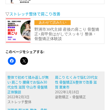
▽
ストレッチ整体で肩こり改善
このページをシェアする:
整体で初めて揉み返しが無
肩こり むくみで悩む20代女
い 肩こり 腰痛でお悩み30
性 骨盤矯正&整体で改善 滋
代女性 滋賀 守山市 骨盤矯
賀 栗東市
正体験談
2022年1月18日
2022年2月3日
姿勢矯正・骨盤矯正
ストレッチ整体
滋賀県 野洲市-整体・骨盤