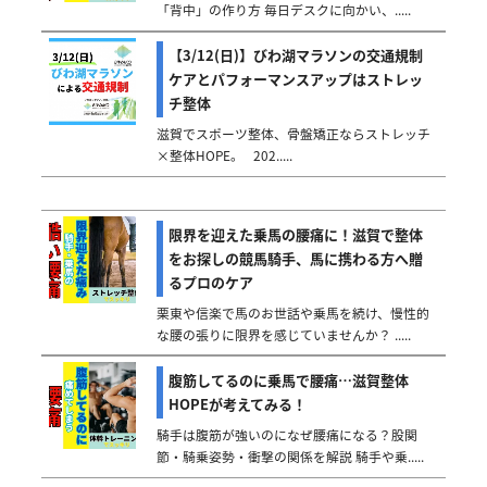
「背中」の作り方 毎日デスクに向かい、.....
【3/12(日)】びわ湖マラソンの交通規制
ケアとパフォーマンスアップはストレッ
チ整体
滋賀でスポーツ整体、骨盤矯正ならストレッチ
×整体HOPE。 202.....
限界を迎えた乗馬の腰痛に！滋賀で整体
をお探しの競馬騎手、馬に携わる方へ贈
るプロのケア
栗東や信楽で馬のお世話や乗馬を続け、慢性的
な腰の張りに限界を感じていませんか？ .....
腹筋してるのに乗馬で腰痛…滋賀整体
HOPEが考えてみる！
騎手は腹筋が強いのになぜ腰痛になる？股関
節・騎乗姿勢・衝撃の関係を解説 騎手や乗.....