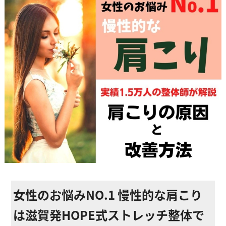
ストレッチ整体
体幹トレーニング
骨盤矯正・姿勢矯正
産後の骨盤矯正
美容整体
アスリートスリープコーチ
こどもの整体
オンライン整体
女性のお悩みNO.1 慢性的な肩こり
タイ古式マッサージ
は滋賀発HOPE式ストレッチ整体で
お客様の声