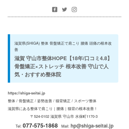
滋賀県(SHIGA) 整体 骨盤矯正で肩こり 腰痛 頭痛の根本改
善
滋賀 守山市整体HOPE【18年/口コミ4.8】
骨盤矯正×ストレッチ 根本改善 守山で人
気・おすすめ整体院
https://shiga-seitai.jp
整体 / 骨盤矯正 / 姿勢改善 / 猫背矯正 / スポーツ整体
滋賀県にある整体で肩こり｜腰痛｜猫背の根本改善！
〒524-0102
滋賀県
守山市
水保町1170-3
077-575-1868
hp@shiga-seitai.jp
Tel:
Mail: