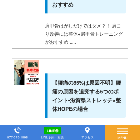
おすすめ
肩甲骨はがしだけではダメ？！ 肩こ
り改善には整体+肩甲骨トレーニング
がおすすめ .....
【腰痛の85%は原因不明】腰
痛の原因を追究する5つのポ
イント-滋賀県ストレッチ×整
体HOPEの場合
腰痛の85%は原因不明 骨盤矯正+スト
レッチ整体で根本改善 滋賀で整体を
077-575-1868
LINE予約・相談
アクセス
MENU