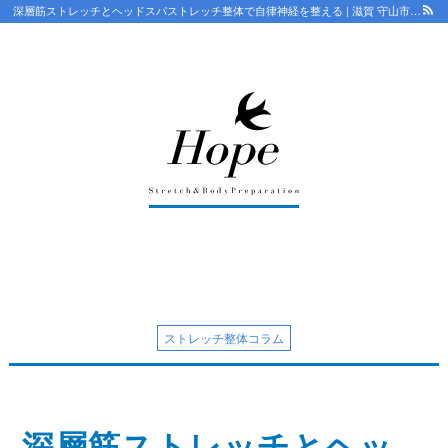
深層筋ストレッチとヘッドスパストレッチ整体で自律神経を整える | 滋賀 守山市整体HOPE【18年/口コミ4.8】骨盤から根本改善 ストレッチで優しく 守山で人気・おすすめ整体院
最新情報
ストレッチ整体コラム
初めての方へ
整体HOPEのこだわり
ストレッチ整体コラム
LINE予約の流れ
キャンセルについて
深層筋ストレッチとヘッ
オンライン問診