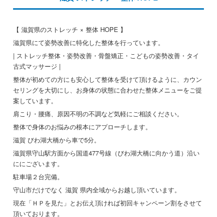
【 滋賀県のストレッチ × 整体 HOPE 】
滋賀県にて姿勢改善に特化した整体を行っています。
| ストレッチ整体・姿勢改善・骨盤矯正・こどもの姿勢改善・タイ
古式マッサージ |
整体が初めての方にも安心して整体を受けて頂けるように、カウン
セリングを大切にし、お身体の状態に合わせた整体メニューをご提
案しています。
肩こり・腰痛、原因不明の不調など気軽にご相談ください。
整体で身体のお悩みの根本にアプローチします。
滋賀 びわ湖大橋から車で5分。
滋賀県守山駅方面から国道477号線（びわ湖大橋に向かう道）沿い
ににございます。
駐車場２台完備。
守山市だけでなく 滋賀 県内全域からお越し頂いています。
現在「ＨＰを見た」とお伝え頂ければ初回キャンペーン割をさせて
頂いております。