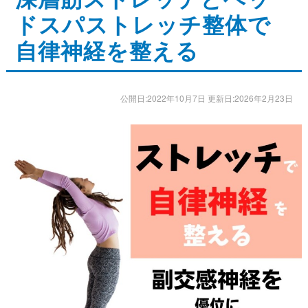
ドスパストレッチ整体で
ストレッチ整体
自律神経を整える
体幹トレーニング
骨盤矯正・姿勢矯正
公開日:2022年10月7日 更新日:2026年2月23日
産後の骨盤矯正
美容整体
アスリートスリープコーチ
こどもの整体
オンライン整体
タイ古式マッサージ
お客様の声