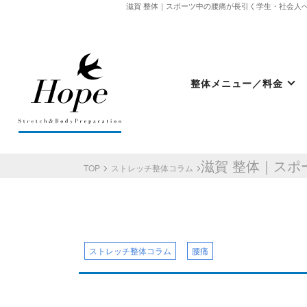
滋賀 整体｜スポーツ中の腰痛が長引く学生・社会人へ。
整体メニュー／料金
最新情報
ストレッチ整体コラム
TOP
ストレッチ整体コラム
初めての方へ
整体HOPEのこだわり
ストレッチ整体コラム
腰痛
LINE予約の流れ
キャンセルについて