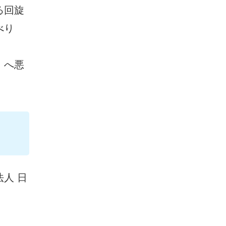
る回旋
べり
」へ悪
人 日