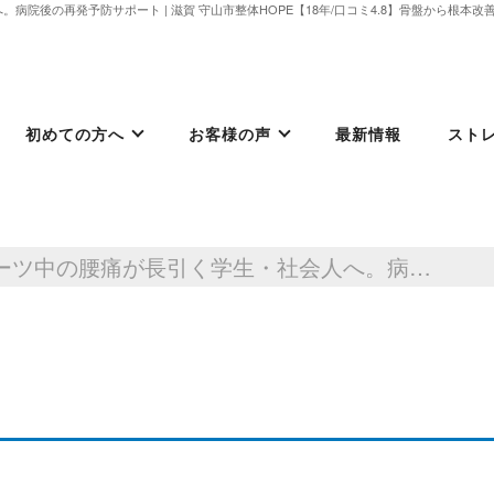
病院後の再発予防サポート | 滋賀 守山市整体HOPE【18年/口コミ4.8】骨盤から根本
初めての方へ
お客様の声
最新情報
スト
滋賀 整体｜スポーツ中の腰痛が長引く学生・社会人へ。病院後の再発予防サポート