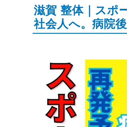
オンライン問診
滋賀 整体｜スポ
ストレッチ整体
社会人へ。病院
体幹トレーニング
骨盤矯正・姿勢矯正
産後の骨盤矯正
美容整体
アスリートスリープコーチ
こどもの整体
オンライン整体
タイ古式マッサージ
お客様の声
ストレッチ整体