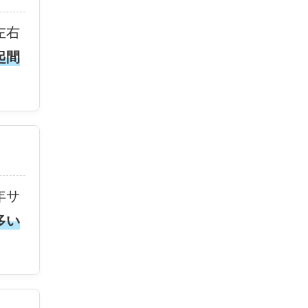
左右
起間
年サ
多い