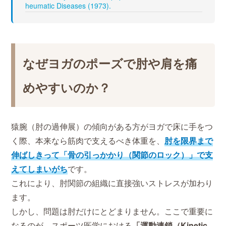
heumatic Diseases (1973).
なぜヨガのポーズで肘や肩を痛
めやすいのか？
猿腕（肘の過伸展）の傾向がある方がヨガで床に手をつ
く際、本来なら筋肉で支えるべき体重を、
肘を限界まで
伸ばしきって「骨の引っかかり（関節のロック）」で支
えてしまいがち
です。
これにより、肘関節の組織に直接強いストレスが加わり
ます。
しかし、問題は肘だけにとどまりません。ここで重要に
なるのが、スポーツ医学における
「運動連鎖（Kinetic