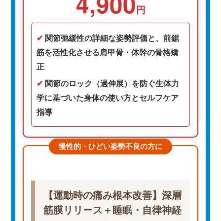
4,900
円
✔
関節弛緩性の詳細な姿勢評価と、前鋸
筋を活性化させる肩甲骨・体幹の骨格矯
正
✔
関節のロック（過伸展）を防ぐ生体力
学に基づいた身体の使い方とセルフケア
指導
慢性的・ひどい姿勢不良の方に
【運動時の痛み根本改善】深層
筋膜リリース＋睡眠・自律神経