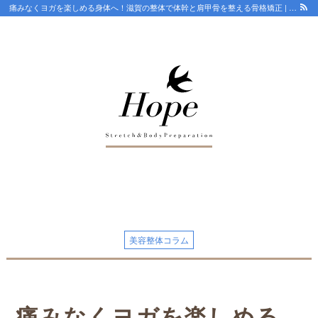
痛みなくヨガを楽しめる身体へ！滋賀の整体で体幹と肩甲骨を整える骨格矯正 | 滋賀 守山市整体HOPE【18年/口コミ4.8】骨盤から根本改善 ストレッチで優しく 守山で人気・おすすめ整体院
最新情報
ストレッチ整体コラム
初めての方へ
整体HOPEのこだわり
美容整体コラム
LINE予約の流れ
キャンセルについて
痛みなくヨガを楽しめる
オンライン問診