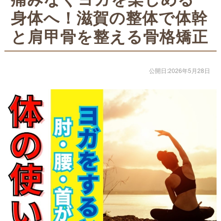
身体へ！滋賀の整体で体幹
ストレッチ整体
と肩甲骨を整える骨格矯正
体幹トレーニング
骨盤矯正・姿勢矯正
公開日:2026年5月28日
産後の骨盤矯正
美容整体
アスリートスリープコーチ
こどもの整体
オンライン整体
タイ古式マッサージ
お客様の声