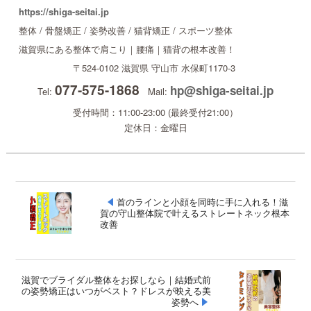
https://shiga-seitai.jp
整体 / 骨盤矯正 / 姿勢改善 / 猫背矯正 / スポーツ整体
滋賀県にある整体で肩こり｜腰痛｜猫背の根本改善！
〒524-0102
滋賀県
守山市
水保町1170-3
077-575-1868
hp@shiga-seitai.jp
Tel:
Mail:
受付時間：11:00-23:00 (最終受付21:00）
定休日：金曜日
首のラインと小顔を同時に手に入れる！滋
賀の守山整体院で叶えるストレートネック根本
改善
滋賀でブライダル整体をお探しなら｜結婚式前
の姿勢矯正はいつがベスト？ドレスが映える美
姿勢へ