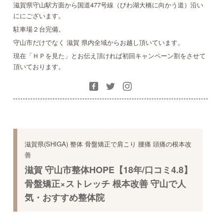
滋賀県守山駅方面から国道477号線（びわ湖大橋に向かう道）沿い
ににございます。
駐車場２台完備。
守山市だけでなく 滋賀 県内全域からお越し頂いています。
現在「ＨＰを見た」とお伝え頂ければ初回キャンペーン割をさせて
頂いております。
滋賀県(SHIGA) 整体 骨盤矯正で肩こり 腰痛 頭痛の根本改
善
滋賀 守山市整体HOPE【18年/口コミ4.8】
骨盤矯正×ストレッチ 根本改善 守山で人
気・おすすめ整体院