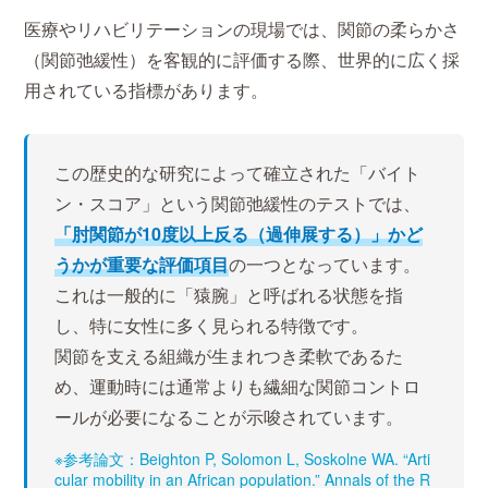
医療やリハビリテーションの現場では、関節の柔らかさ
（関節弛緩性）を客観的に評価する際、世界的に広く採
用されている指標があります。
この歴史的な研究によって確立された「バイト
ン・スコア」という関節弛緩性のテストでは、
「肘関節が10度以上反る（過伸展する）」かど
うかが重要な評価項目
の一つとなっています。
これは一般的に「猿腕」と呼ばれる状態を指
し、特に女性に多く見られる特徴です。
関節を支える組織が生まれつき柔軟であるた
め、運動時には通常よりも繊細な関節コントロ
ールが必要になることが示唆されています。
※参考論文：Beighton P, Solomon L, Soskolne WA. “Arti
cular mobility in an African population.” Annals of the R