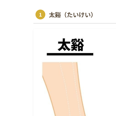
太谿（たいけい）
1