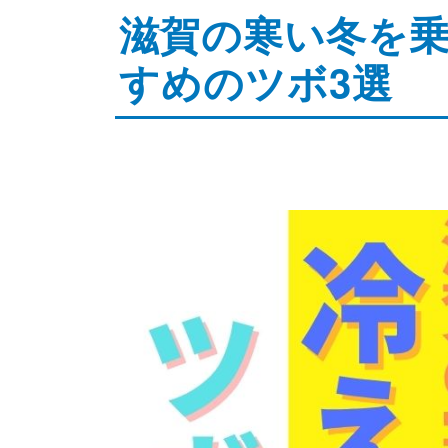
オンライン問診
滋賀の寒い冬を
ストレッチ整体
すめのツボ3選
体幹トレーニング
骨盤矯正・姿勢矯正
産後の骨盤矯正
美容整体
アスリートスリープコーチ
こどもの整体
オンライン整体
タイ古式マッサージ
お客様の声
ストレッチ整体