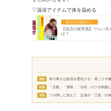
▽温浴アイテムで体を温める
冬の寒さは血流を悪化させ、肩こりや
原因
「太谿」「湧泉」「合谷」のツボ刺激
対策
ツボ押しに加えて、足湯や「三首」の
予防