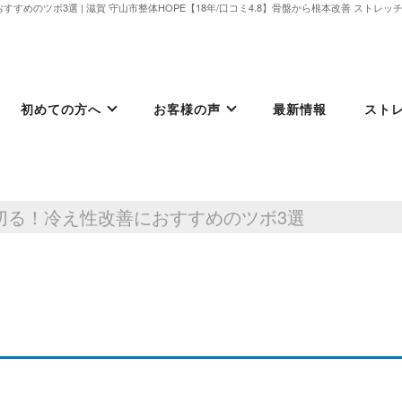
すめのツボ3選 | 滋賀 守山市整体HOPE【18年/口コミ4.8】骨盤から根本改善 ストレ
初めての方へ
お客様の声
最新情報
スト
切る！冷え性改善におすすめのツボ3選