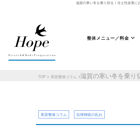
滋賀の寒い冬を乗り切る！冷え性改善におす
整体メニュー／料金
最新情報
ストレッチ整体コラム
滋賀の寒い冬を乗り
TOP
美容整体コラム
初めての方へ
整体HOPEのこだわり
美容整体コラム
自律神経の乱れ
LINE予約の流れ
キャンセルについて