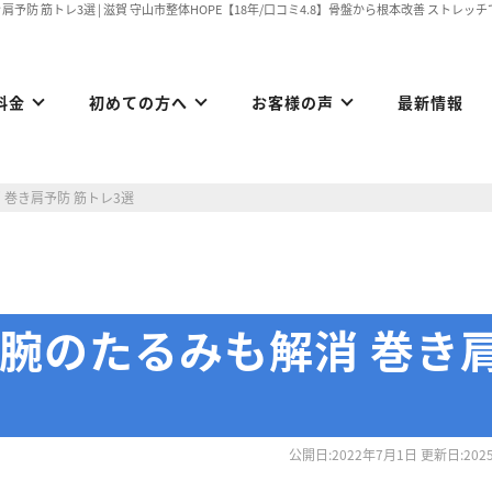
予防 筋トレ3選 | 滋賀 守山市整体HOPE【18年/口コミ4.8】骨盤から根本改善 ストレ
料金
初めての方へ
お客様の声
最新情報
巻き肩予防 筋トレ3選
腕のたるみも解消 巻き
公開日:2022年7月1日 更新日:202