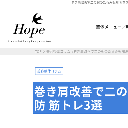
巻き肩改善で二の腕のたるみも解消 巻き肩
整体メニュー／
TOP
美容整体コラム
巻き肩改善で二の腕のたるみも解消 
最新情報
ストレッチ整体コラム
初めての方へ
美容整体コラム
整体HOPEのこだわり
巻き肩改善で二の
LINE予約の流れ
キャンセルについて
防 筋トレ3選
オンライン問診
ストレッチ整体
体幹トレーニング