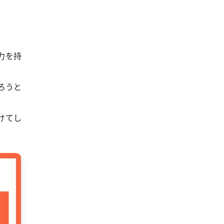
力を持
ろうと
けてし