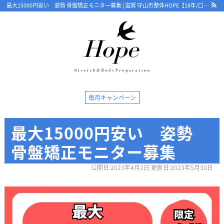
最大15000円安い 姿勢 骨盤矯正モニター募集 | 滋賀 守山市整体HOPE【18年/口コミ4.8】骨盤から根本改善 ストレッチで優しく 守山で人気・おすすめ整体院
最新情報
毎月キャンペーン
ストレッチ整体コラム
最大15000円安い 姿勢
初めての方へ
骨盤矯正モニター募集
整体HOPEのこだわり
公開日:2023年4月2日 更新日:2023年5月30日
LINE予約の流れ
キャンセルについて
オンライン問診