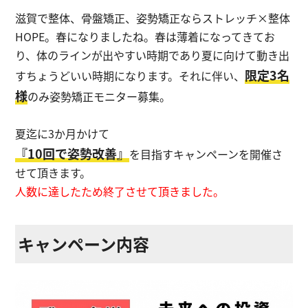
滋賀で整体、骨盤矯正、姿勢矯正ならストレッチ×整体
ストレッチ整体
HOPE。
春になりましたね。春は薄着になってきてお
姿勢矯正・骨盤矯正
り、体のラインが出やすい時期であり夏に向けて動き出
限定3名
すちょうどいい時期になります。それに伴い、
体幹トレーニング
様
のみ姿勢矯正モニター募集。
夏迄に3か月かけて
『10回で姿勢改善』
を目指すキャンペーンを開催さ
せて頂きます。
人数に達したため終了させて頂きました。
キャンペーン内容