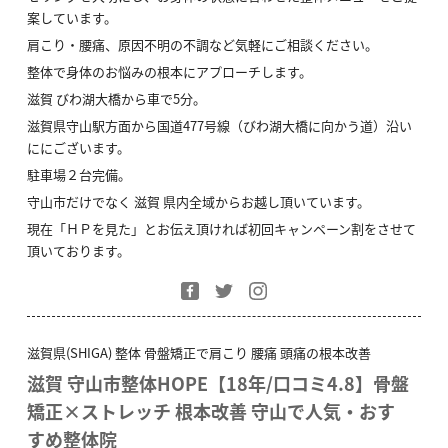
案しています。
肩こり・腰痛、原因不明の不調など気軽にご相談ください。
整体で身体のお悩みの根本にアプローチします。
滋賀 びわ湖大橋から車で5分。
滋賀県守山駅方面から国道477号線（びわ湖大橋に向かう道）沿い
ににございます。
駐車場２台完備。
守山市だけでなく 滋賀 県内全域からお越し頂いています。
現在「ＨＰを見た」とお伝え頂ければ初回キャンペーン割をさせて
頂いております。
滋賀県(SHIGA) 整体 骨盤矯正で肩こり 腰痛 頭痛の根本改善
滋賀 守山市整体HOPE【18年/口コミ4.8】骨盤
矯正×ストレッチ 根本改善 守山で人気・おす
すめ整体院