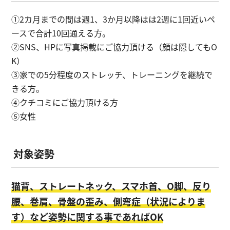
①2カ月までの間は週1、3か月以降はは2週に1回近いペ
ースで合計10回通える方。
②SNS、HPに写真掲載にご協力頂ける（顔は隠してもO
K）
③家での5分程度のストレッチ、トレーニングを継続で
きる方。
④クチコミにご協力頂ける方
⑤女性
対象姿勢
猫背、ストレートネック、スマホ首、O脚、反り
腰、巻肩、骨盤の歪み、側弯症（状況によりま
す）など姿勢に関する事であればOK