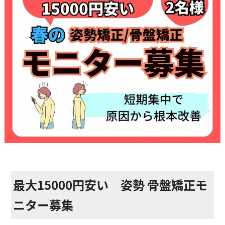
ストレッチ整体
体幹トレーニング
骨盤矯正・姿勢矯正
産後の骨盤矯正
美容整体
アスリートスリープコーチ
こどもの整体
オンライン整体
最大15000円安い 姿勢 骨盤矯正モ
タイ古式マッサージ
ニター募集
お客様の声