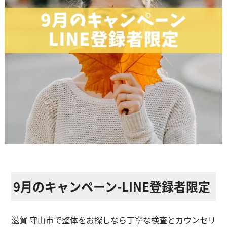
ストレッチ整体
体幹トレーニング
骨盤矯正・姿勢矯正
産後の骨盤矯正
美容整体
アスリートスリープコーチ
こどもの整体
オンライン整体
9月のキャンペーン-LINE登録者限定
タイ古式マッサージ
滋賀 守山市で整体をお探しなら丁寧な検査とカウンセリ
お客様の声