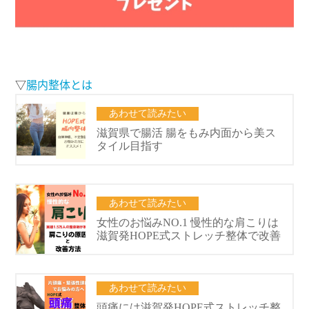
▽
腸内整体とは