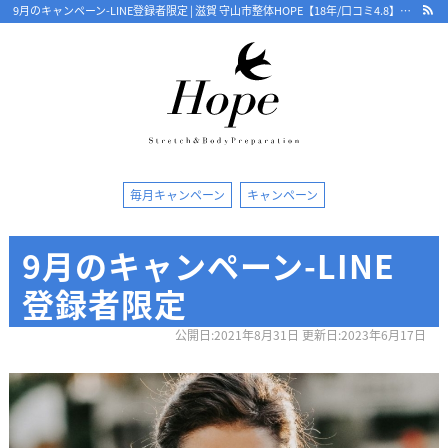
9月のキャンペーン-LINE登録者限定 | 滋賀 守山市整体HOPE【18年/口コミ4.8】骨盤から根本改善 ストレッチで優しく 守山で人気・おすすめ整体院
最新情報
毎月キャンペーン
キャンペーン
ストレッチ整体コラム
9月のキャンペーン-LINE
初めての方へ
登録者限定
整体HOPEのこだわり
公開日:2021年8月31日 更新日:2023年6月17日
LINE予約の流れ
キャンセルについて
オンライン問診