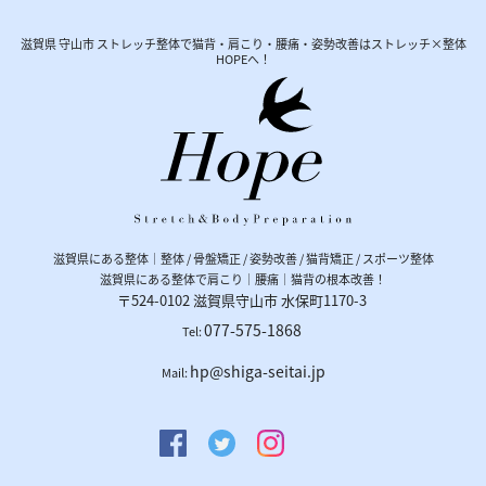
滋賀県 守山市 ストレッチ整体で猫背・肩こり・腰痛・姿勢改善はストレッチ×整体
HOPEへ！
滋賀県にある整体｜整体 / 骨盤矯正 / 姿勢改善 / 猫背矯正 / スポーツ整体
滋賀県にある整体で肩こり｜腰痛｜猫背の根本改善！
〒524-0102
滋賀県
守山市
水保町1170-3
077-575-1868
Tel:
hp@shiga-seitai.jp
Mail: