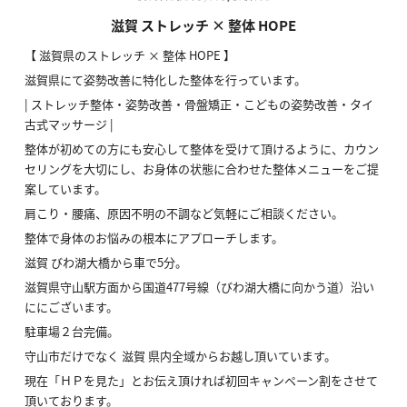
滋賀 ストレッチ × 整体 HOPE
【 滋賀県のストレッチ × 整体 HOPE 】
滋賀県にて姿勢改善に特化した整体を行っています。
| ストレッチ整体・姿勢改善・骨盤矯正・こどもの姿勢改善・タイ
古式マッサージ |
整体が初めての方にも安心して整体を受けて頂けるように、カウン
セリングを大切にし、お身体の状態に合わせた整体メニューをご提
案しています。
肩こり・腰痛、原因不明の不調など気軽にご相談ください。
整体で身体のお悩みの根本にアプローチします。
滋賀 びわ湖大橋から車で5分。
滋賀県守山駅方面から国道477号線（びわ湖大橋に向かう道）沿い
ににございます。
駐車場２台完備。
守山市だけでなく 滋賀 県内全域からお越し頂いています。
現在「ＨＰを見た」とお伝え頂ければ初回キャンペーン割をさせて
頂いております。