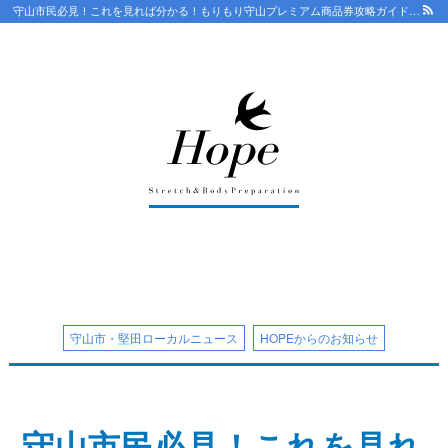
守山市民必見！これを見れば分かる！もりもり守山プレミアム商品券攻略ガイド2026 | 滋賀 守山市整体HOPE【18年/口コミ4.8】骨盤から根本改善 ストレッチで優しく 守山で人気・おすすめ整体院
最新情報
ストレッチ整体コラム
初めての方へ
整体HOPEのこだわり
守山市・堅田ローカルニュース
HOPEからのお知らせ
LINE予約の流れ
キャンセルについて
守山市民必見！これを見れ
オンライン問診