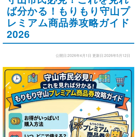
ば分かる！もりもり守山プ
ストレッチ整体
レミアム商品券攻略ガイド
体幹トレーニング
2026
骨盤矯正・姿勢矯正
産後の骨盤矯正
公開日:2026年4月1日 更新日:2026年5月12日
美容整体
アスリートスリープコーチ
こどもの整体
オンライン整体
タイ古式マッサージ
お客様の声