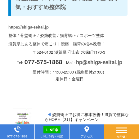
気・おすすめ整体院
https://shiga-seitai.jp
整体 / 骨盤矯正 / 姿勢改善 / 猫背矯正 / スポーツ整体
滋賀県にある整体で肩こり｜腰痛｜猫背の根本改善！
〒524-0102
滋賀県
守山市
水保町1170-3
077-575-1868
hp@shiga-seitai.jp
Tel:
Mail:
受付時間：11:00-23:00 (最終受付21:00）
定休日：金曜日
姿勢矯正でお得に根本改善！滋賀で整体な
らHOPE【3月】キャンペーン
077-575-1868
LINE予約・相談
アクセス
MENU