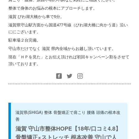
整体で身体のお悩みの根本にアプローチします。
滋賀 びわ湖大橋から車で5分。
滋賀県守山駅方面から国道477号線（びわ湖大橋に向かう道）沿い
ににございます。
駐車場２台完備。
守山市だけでなく 滋賀 県内全域からお越し頂いています。
現在「ＨＰを見た」とお伝え頂ければ初回キャンペーン割をさせて
頂いております。
滋賀県(SHIGA) 整体 骨盤矯正で肩こり 腰痛 頭痛の根本改
善
滋賀 守山市整体HOPE【18年/口コミ4.8】
骨盤矯正×ストレッチ 根本改善 守山で人