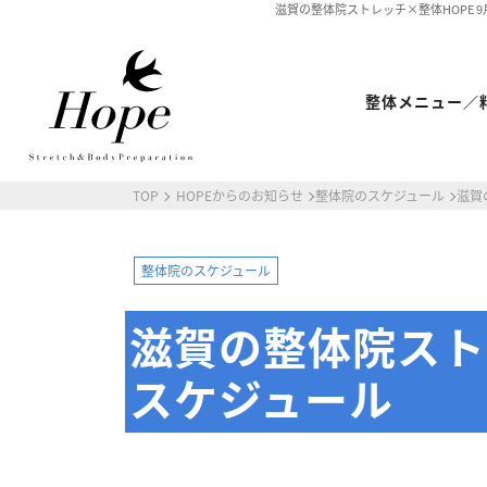
滋賀の整体院ストレッチ×整体HOPE 9
整体メニュー／
TOP
HOPEからのお知らせ
整体院のスケジュール
滋賀
最新情報
ストレッチ整体コラム
初めての方へ
整体院のスケジュール
整体HOPEのこだわり
滋賀の整体院スト
LINE予約の流れ
キャンセルについて
スケジュール
オンライン問診
ストレッチ整体
体幹トレーニング