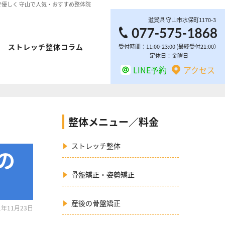
ッチで優しく 守山で人気・おすすめ整体院
滋賀県
守山市
水保町1170-3
ストレッチ整体コラム
受付時間：11:00-23:00 (最終受付21:00）
定休日：金曜日
LINE予約
アクセス
整体メニュー／料金
ストレッチ整体
の
骨盤矯正・姿勢矯正
産後の骨盤矯正
1年11月23日