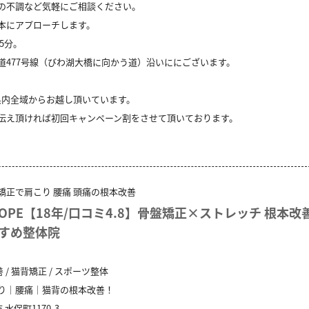
の不調など気軽にご相談ください。
本にアプローチします。
5分。
道477号線（びわ湖大橋に向かう道）沿いににございます。
 県内全域からお越し頂いています。
伝え頂ければ初回キャンペーン割をさせて頂いております。
骨盤矯正で肩こり 腰痛 頭痛の根本改善
OPE【18年/口コミ4.8】骨盤矯正×ストレッチ 根本改
すめ整体院
善 / 猫背矯正 / スポーツ整体
り｜腰痛｜猫背の根本改善！
市
水保町1170-3