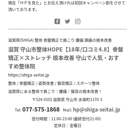
現在「ＨＰを見た」とお伝え頂ければ初回キャンペーン割をさせて
頂いております。
滋賀県(SHIGA) 整体 骨盤矯正で肩こり 腰痛 頭痛の根本改善
滋賀 守山市整体HOPE【18年/口コミ4.8】骨盤
矯正×ストレッチ 根本改善 守山で人気・おす
すめ整体院
https://shiga-seitai.jp
整体 / 骨盤矯正 / 姿勢改善 / 猫背矯正 / スポーツ整体
滋賀県にある整体で肩こり｜腰痛｜猫背の根本改善！
〒524-0102
滋賀県
守山市
水保町1170-3
077-575-1868
hp@shiga-seitai.jp
Tel:
Mail:
受付時間：11:00-23:00 (最終受付21:00）
定休日：金曜日