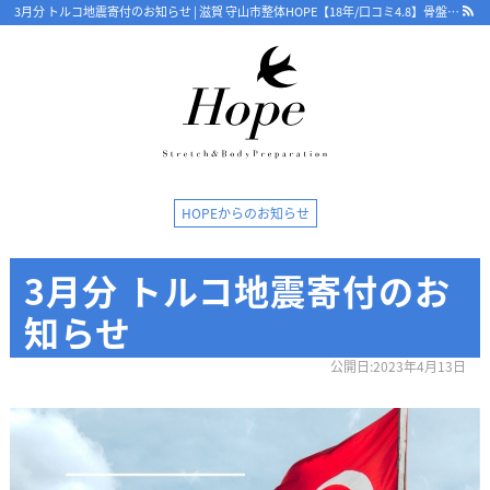
3月分 トルコ地震寄付のお知らせ | 滋賀 守山市整体HOPE【18年/口コミ4.8】骨盤から根本改善 ストレッチで優しく 守山で人気・おすすめ整体院
最新情報
HOPEからのお知らせ
ストレッチ整体コラム
3月分 トルコ地震寄付のお
初めての方へ
知らせ
整体HOPEのこだわり
公開日:2023年4月13日
LINE予約の流れ
キャンセルについて
オンライン問診