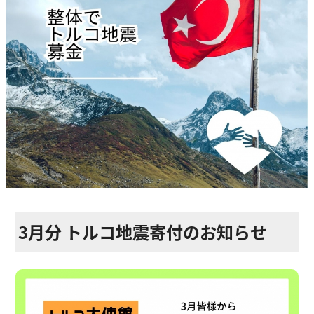
ストレッチ整体
体幹トレーニング
骨盤矯正・姿勢矯正
産後の骨盤矯正
美容整体
アスリートスリープコーチ
こどもの整体
3月分 トルコ地震寄付のお知らせ
オンライン整体
タイ古式マッサージ
お客様の声