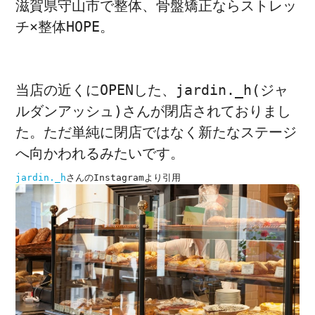
滋賀県守山市で整体、骨盤矯正ならストレッ
ストレッチ整体
チ×整体HOPE。
姿勢矯正・骨盤矯正
体幹トレーニング
当店の近くにOPENした、jardin._h(ジャ
ルダンアッシュ)さんが閉店されておりまし
た。ただ単純に閉店ではなく新たなステージ
へ向かわれるみたいです。
jardin._h
さんのInstagramより引用