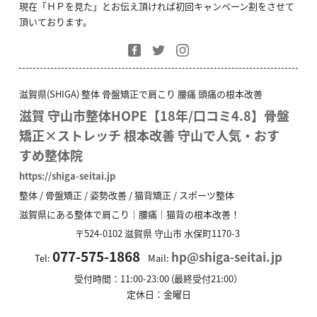
現在「ＨＰを見た」とお伝え頂ければ初回キャンペーン割をさせて
頂いております。
滋賀県(SHIGA) 整体 骨盤矯正で肩こり 腰痛 頭痛の根本改善
滋賀 守山市整体HOPE【18年/口コミ4.8】骨盤
矯正×ストレッチ 根本改善 守山で人気・おす
すめ整体院
https://shiga-seitai.jp
整体 / 骨盤矯正 / 姿勢改善 / 猫背矯正 / スポーツ整体
滋賀県にある整体で肩こり｜腰痛｜猫背の根本改善！
〒524-0102
滋賀県
守山市
水保町1170-3
077-575-1868
hp@shiga-seitai.jp
Tel:
Mail:
受付時間：11:00-23:00 (最終受付21:00）
定休日：金曜日