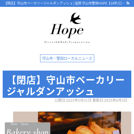
【閉店】守山市ベーカリージャルダンアッシュ | 滋賀 守山市整体HOPE【18年/口コミ4.8】骨盤から根本改善 ストレッチで優しく 守山で人気・おすすめ整体院
最新情報
守山市・堅田ローカルニュース
ストレッチ整体コラム
【閉店】守山市ベーカリー
初めての方へ
ジャルダンアッシュ
整体HOPEのこだわり
公開日:2025年5月31日 更新日:2025年6月3日
LINE予約の流れ
キャンセルについて
オンライン問診