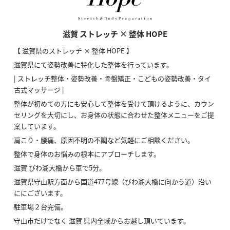
滋賀 ストレッチ × 整体 HOPE
【 滋賀県のストレッチ × 整体 HOPE 】
滋賀県にて姿勢改善に特化した整体を行っています。
| ストレッチ整体・姿勢改善・骨盤矯正・こどもの姿勢改善・タイ
古式マッサージ |
整体が初めての方にも安心して整体を受けて頂けるように、カウン
セリングを大切にし、お身体の状態に合わせた整体メニューをご提
案しています。
肩こり・腰痛、原因不明の不調など気軽にご相談ください。
整体で身体のお悩みの根本にアプローチします。
滋賀 びわ湖大橋から車で5分。
滋賀県守山駅方面から国道477号線（びわ湖大橋に向かう道）沿い
ににございます。
駐車場２台完備。
守山市だけでなく 滋賀 県内全域からお越し頂いています。