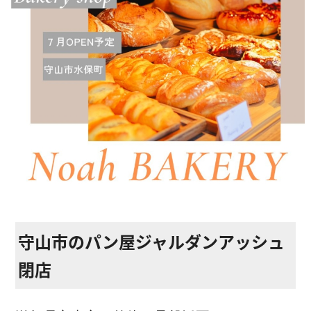
ストレッチ整体
体幹トレーニング
骨盤矯正・姿勢矯正
産後の骨盤矯正
美容整体
アスリートスリープコーチ
こどもの整体
守山市のパン屋ジャルダンアッシュ
オンライン整体
閉店
タイ古式マッサージ
お客様の声